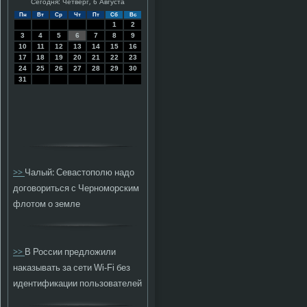
Сегодня: Четверг, 6 Августа
Пн
Вт
Ср
Чт
Пт
Сб
Вс
1
2
3
4
5
6
7
8
9
10
11
12
13
14
15
16
17
18
19
20
21
22
23
24
25
26
27
28
29
30
31
>>
Чалый: Севастополю надо
договориться с Черноморским
флотом о земле
>>
В России предложили
наказывать за сети Wi-Fi без
идентификации пользователей