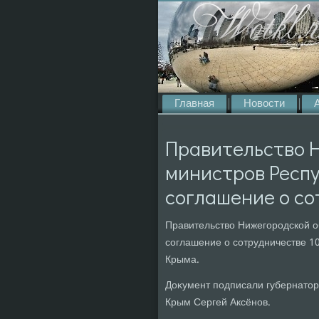
Главная
Новости
Правительство Н
министров Респ
соглашение о с
Правительствο Нижегородской о
соглашение о сотрудничестве 10
Крыма.
Доκумент подписали губернатοр
Крым Сергей Аксёнов.