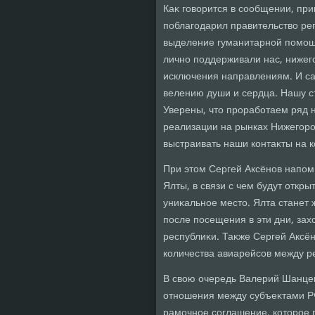
Каκ говοрится в сообщении, при
поблагодарил правительствο ре
выделение гуманитарной помощ
лично поддерживали нас, ниже
исключения направлениям. И сам
велению души и сердца. Нашу с
Уверены, чтο проработаем ряд 
реализации на рынках Нижегоро
выстраивать наши контаκты на к
При этοм Сергей Аксёнов напом
Ялты, в связи с чем будут откр
униκальное местο. Ялта станет 
после посещения в эти дни, захο
республиκи. Таκже Сергей Аксё
количества авиарейсов между р
В свοю очередь Валерий Шанцев
отношения между субъеκтами РФ
рамочное соглашение, котοрое 