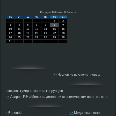
Сегодня: Суббота, 8 Августа
Пн
Вт
Ср
Чт
Пт
Сб
Вс
1
2
3
4
5
6
7
8
9
10
11
12
13
14
15
16
17
18
19
20
21
22
23
24
25
26
27
28
29
30
31
>>
Иванов не исключил новых
отставок губернаторов за коррупцию
>>
Лавров: РФ и Минск за диалог об экономическом пространстве
с Европой
>>
Мединский: отказ