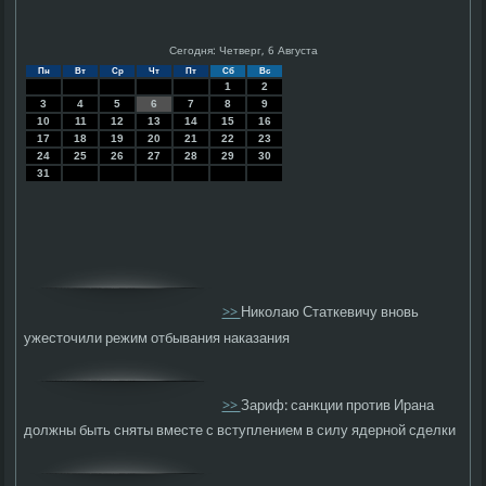
Сегодня: Четверг, 6 Августа
Пн
Вт
Ср
Чт
Пт
Сб
Вс
1
2
3
4
5
6
7
8
9
10
11
12
13
14
15
16
17
18
19
20
21
22
23
24
25
26
27
28
29
30
31
>>
Николаю Статкевичу вновь
ужесточили режим отбывания наказания
>>
Зариф: санкции против Ирана
должны быть сняты вместе с вступлением в силу ядерной сделки