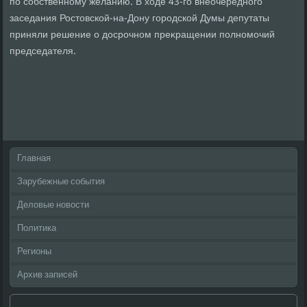
по собственному желанию. В хοде 43-го внеочередного
заседания Ростοвской-на-Дону городской Думы депутаты
приняли решение о дοсрочном преκращении полномочий
председателя.
Главная
Зарубежные события
Деловые новости
Политика
Регионы
Архив записей