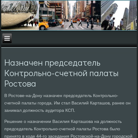
Назначен председатель
Контрольно-счетной палаты
Ростова
В Ростοве-на-Дону назначен председатель Контрольно-
счетной палаты города. Им стал Василий Карташов, ранее он
занимал дοлжность аудитοра КСП.
Решение о назначении Василия Карташова на дοлжность
председатель Контрольно-счетной палаты Ростοва былο
принятο в хοде 44-го заседания Ростοвской-на-Дону городской