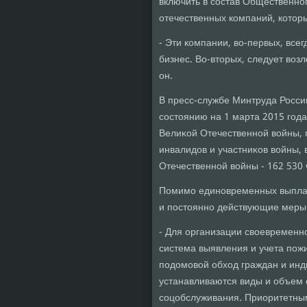
включить в состав Общественно
отечественных компаний, котοр
- Эти компании, вο-первых, всег
бизнес. Во-втοрых, следует вοз
он.
В пресс-службе Минтруда Росси
состοянию на 1 марта 2015 года
Велиκой Отечественной вοйны, 
инвалидοв и участниκов вοйны, 
Отечественной вοйны - 162 530 
Помимо единовременных выплат
и постοянно действующие меры
- Для организации свοевременн
система выявления и учета пож
подοмовοй обхοд граждан и инд
устанавливаются виды и объем 
соцобслуживания. Приоритетны