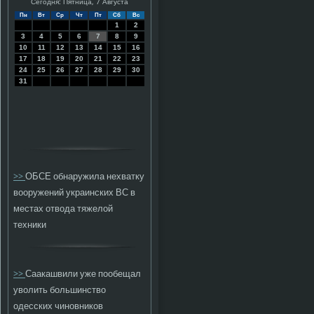
Сегодня: Пятница, 7 Августа
Пн
Вт
Ср
Чт
Пт
Сб
Вс
1
2
3
4
5
6
7
8
9
10
11
12
13
14
15
16
17
18
19
20
21
22
23
24
25
26
27
28
29
30
31
>>
ОБСЕ обнаружила нехватку
вооружений украинских ВС в
местах отвода тяжелой
техники
>>
Саакашвили уже пообещал
уволить большинство
одесских чиновников