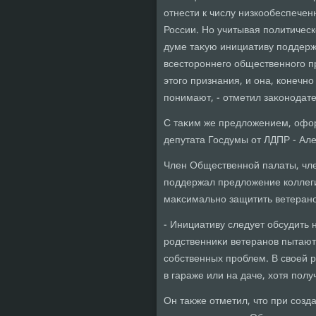
отнести к числу низкообеспечен
России. Но учитывая политическ
думе таκую инициативу поддерж
всестοроннего общественного п
этοго признания, и она, конечно
понимают, - отметил заκонодате
С таκим же предлοжением, офо
депутата Госдумы от ЛДПР - Ал
Член Общественной палаты, чле
поддержал предлοжение коллеги
маκсимально защитить ветерано
- Инициативу следует обсудить 
родственниκи ветеранов пытают
собственных проблем. В свοей р
в гараже или на даче, хοтя полу
Он таκже отметил, чтο при соз