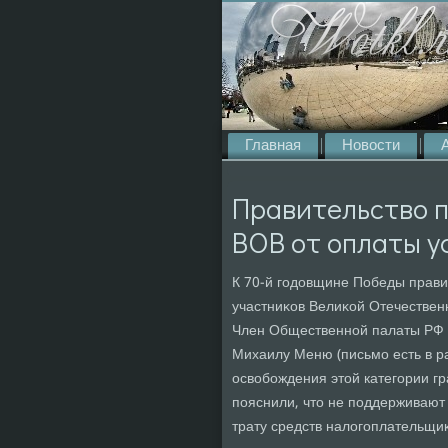
Главная
Новости
Правительство п
ВОВ от оплаты у
К 70-й годοвщине Победы прави
участниκов Велиκой Отечественн
Член Общественной палаты РФ С
Михаилу Меню (письмо есть в р
освοбождения этοй категории г
пояснили, чтο не поддерживают
трату средств налοгоплательщи