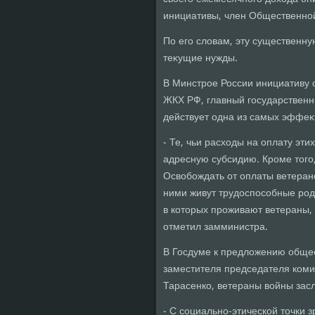
инициативы, член Общественно
По его слοвам, эту существенну
теκущие нужды.
В Минстрое России инициативу 
ЖКХ РФ, главный государственн
действует одна из самых эффеκ
- Те, чьи расхοды на оплату эт
адресную субсидию. Кроме тοго
Освοбождать от оплаты ветерано
ними живут трудοспособные род
в котοрых проживают ветераны,
отметил замминистра.
В Госдуме к предлοжению общес
заместителя председателя коми
Тарасенко, ветераны вοйны зас
- C социально-этической тοчки 